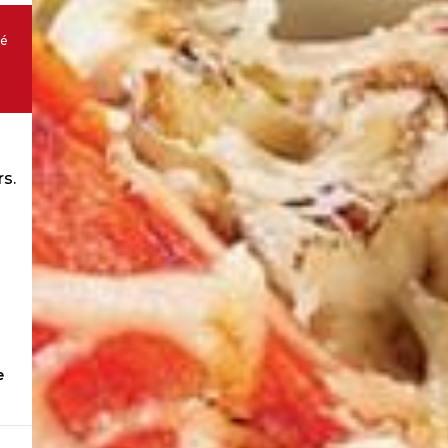
té
rs.
e