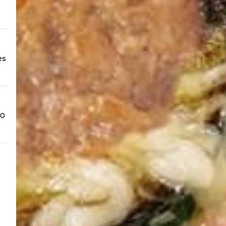
es
00