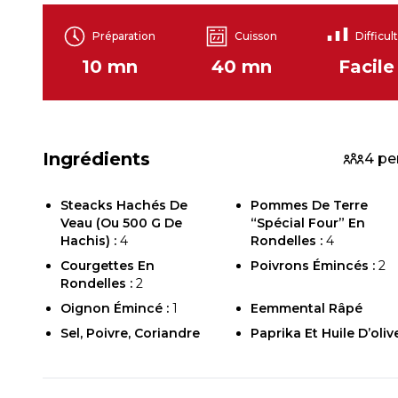
Préparation
Cuisson
Difficul
10 mn
40 mn
Facile
Ingrédients
4 pe
Steacks Hachés De
Pommes De Terre
Veau (ou 500 G De
“spécial Four” En
Hachis) :
4
Rondelles :
4
Courgettes En
Poivrons Émincés :
2
Rondelles :
2
Oignon Émincé :
1
Eemmental Râpé
Sel, Poivre, Coriandre
Paprika Et Huile D’oliv