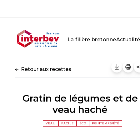
Aller au contenu
La filière bretonne
Actualit
Retour aux recettes
Gratin de légumes et de
veau haché
VEAU
FACILE
ÉCO
PRINTEMPS/ÉTÉ