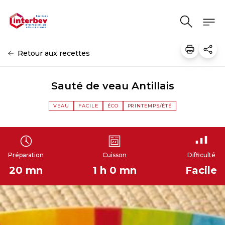
Aller au contenu
Retour aux recettes
Sauté de veau Antillais
VEAU
FACILE
ÉCO
PRINTEMPS/ÉTÉ
Préparation
Cuisson
Difficulté
20 mn
1 h 0 mn
Facile