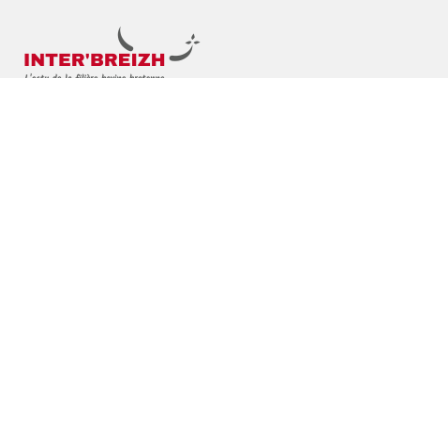
La newsletter de la filière bretonne, les dernières actualités, les accords du
secteur, les chiffres clés et bien plus encore.
S'inscrire
En vous inscrivant vous acceptez nos
conditions générales d’utilisation
et
notre
politique de confidentialité
.
Navigation
Accueil
La filière bretonne
Démarche EJENDU