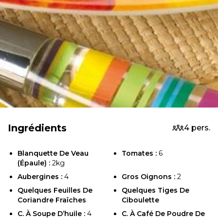
Ingrédients
4 pers.
Blanquette De Veau
Tomates :
6
(épaule) :
2kg
Aubergines :
4
Gros Oignons :
2
Quelques Feuilles De
Quelques Tiges De
Coriandre Fraîches
Ciboulette
C. À Soupe D’huile :
4
C. À Café De Poudre De