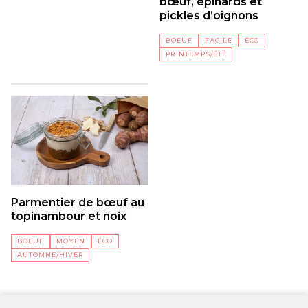
bœuf, épinards et
pickles d’oignons
BOEUF
FACILE
ÉCO
PRINTEMPS/ÉTÉ
Parmentier de bœuf au
topinambour et noix
BOEUF
MOYEN
ÉCO
AUTOMNE/HIVER