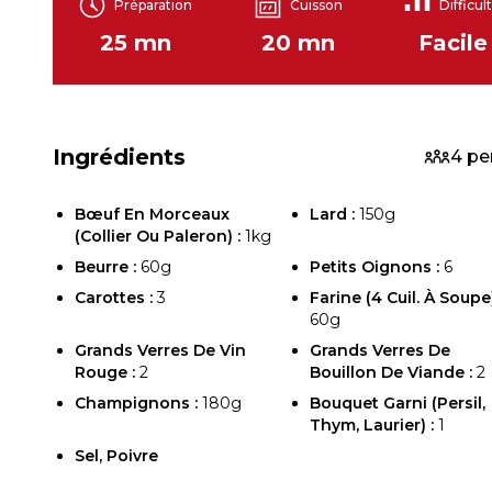
Préparation
Cuisson
Difficul
25 mn
20 mn
Facile
Ingrédients
4 pe
Bœuf En Morceaux
Lard :
150g
(collier Ou Paleron) :
1kg
Beurre :
60g
Petits Oignons :
6
Carottes :
3
Farine (4 Cuil. À Soupe)
60g
Grands Verres De Vin
Grands Verres De
Rouge :
2
Bouillon De Viande :
2
Champignons :
180g
Bouquet Garni (persil,
Thym, Laurier) :
1
Sel, Poivre