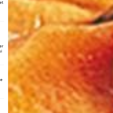
et
er
si
ne