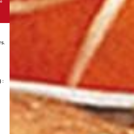
té
rs.
 :