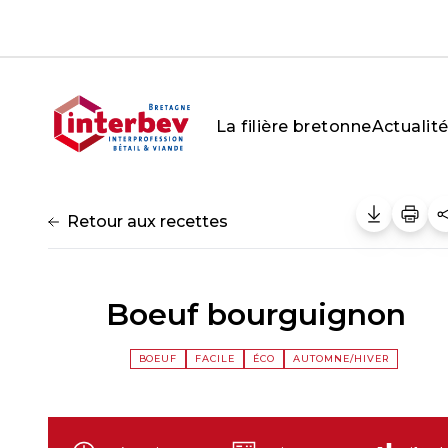
Aller au contenu
La filière bretonne
Actualit
Retour aux recettes
Boeuf bourguignon
BOEUF
FACILE
ÉCO
AUTOMNE/HIVER