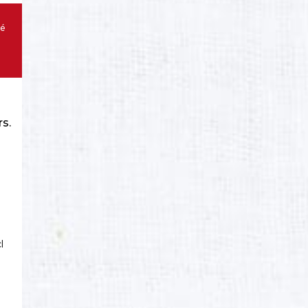
té
rs.
l