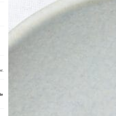
r.
de