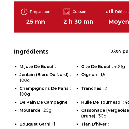
Préparation
Cuisson
Difficul
25 mn
2 h 30 mn
Moyen
Ingrédients
4 pe
Mijoté De Boeuf :
Gîte De Boeuf :
400g
Jenlain (bière Du Nord) :
Oignon :
1,5
100cl
Champignons De Paris :
Tranches :
2
100g
De Pain De Campagne
Huile De Tournesol :
4c
Moutarde :
20g
Cassonade (vergeoise
Brune) :
30g
Bouquet Garni :
1
Tian D’hiver :