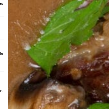
es
le
n.