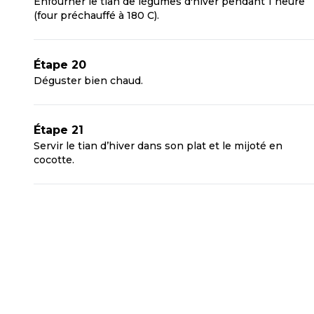
Enfourner le tian de légumes d'hiver pendant 1 heure
(four préchauffé à 180 C).
Étape 20
Déguster bien chaud.
Étape 21
Servir le tian d’hiver dans son plat et le mijoté en
cocotte.