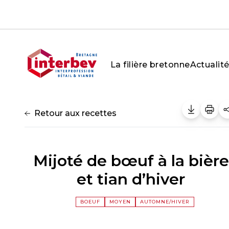
Aller au contenu
La filière bretonne
Actualit
Retour aux recettes
Mijoté de bœuf à la bière
et tian d’hiver
BOEUF
MOYEN
AUTOMNE/HIVER