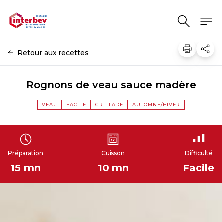
Aller au contenu
Retour aux recettes
Rognons de veau sauce madère
VEAU
FACILE
GRILLADE
AUTOMNE/HIVER
Préparation
Cuisson
Difficulté
15 mn
10 mn
Facile