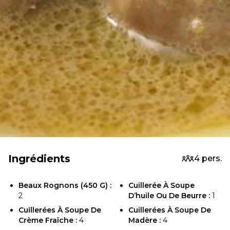
Ingrédients
4 pers.
Beaux Rognons (450 G) :
Cuillerée À Soupe
2
D’huile Ou De Beurre :
1
Cuillerées À Soupe De
Cuillerées À Soupe De
Crème Fraîche :
4
Madère :
4