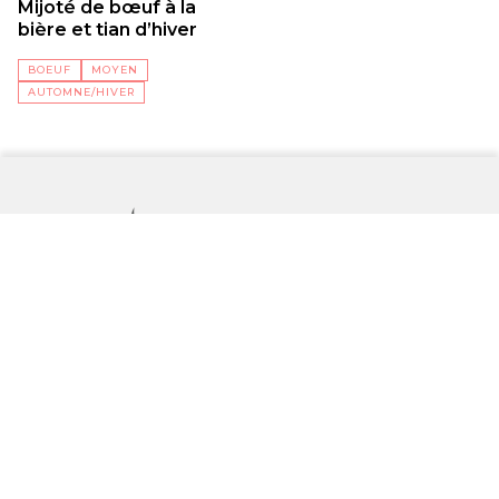
Mijoté de bœuf à la
bière et tian d’hiver
BOEUF
MOYEN
AUTOMNE/HIVER
La newsletter de la filière bretonne, les dernières actualités, les accords du
secteur, les chiffres clés et bien plus encore.
S'inscrire
En vous inscrivant vous acceptez nos
conditions générales d’utilisation
et
notre
politique de confidentialité
.