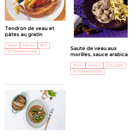
Tendron de veau et
pâtes au gratin
VEAU
FACILE
ÉCO
Sauté de veau aux
AUTOMNE/HIVER
morilles, sauce arabica
VEAU
FACILE
GRILLADE
AUTOMNE/HIVER