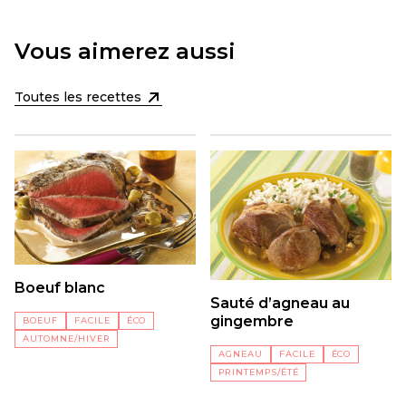
Vous aimerez aussi
Toutes les recettes
Boeuf blanc
Sauté d’agneau au
gingembre
BOEUF
FACILE
ÉCO
AUTOMNE/HIVER
AGNEAU
FACILE
ÉCO
PRINTEMPS/ÉTÉ