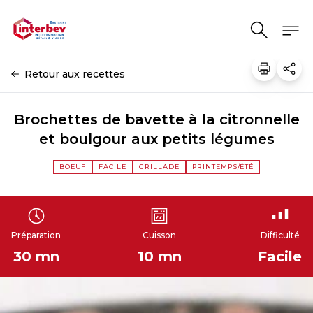
Aller au contenu
Retour aux recettes
Brochettes de bavette à la citronnelle
et boulgour aux petits légumes
BOEUF
FACILE
GRILLADE
PRINTEMPS/ÉTÉ
Préparation
Cuisson
Difficulté
30 mn
10 mn
Facile