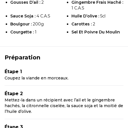
Gousses D’ail :
2
Gingembre Frais Haché :
1 C.a.s
Sauce Soja :
4 C.a.s
Huile D’olive :
5cl
Boulgour :
200g
Carottes :
2
Courgette :
1
Sel Et Poivre Du Moulin
Préparation
Étape 1
Coupez la viande en morceaux.
Étape 2
Mettez-la dans un récipient avec l’ail et le gingembre
hachés, la citronnelle ciselée, la sauce soja et la moitié de
l’huile d’olive.
Étape 3