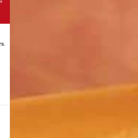
té
rs.