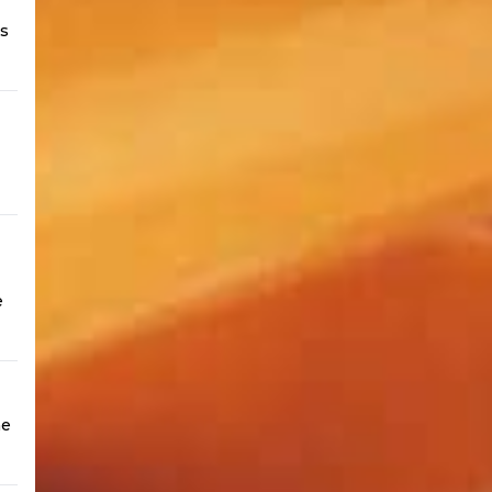
es
e
ne