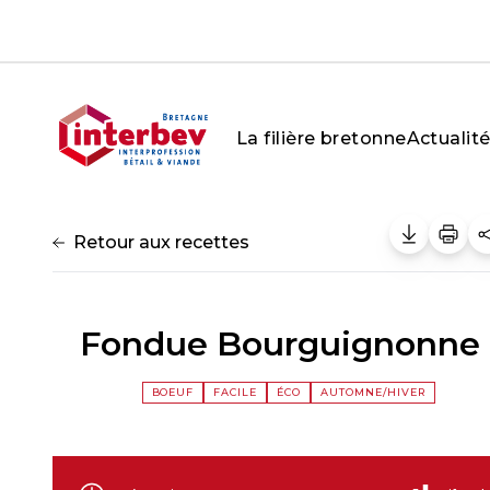
Aller au contenu
La filière bretonne
Actualit
Retour aux recettes
Fondue Bourguignonne
BOEUF
FACILE
ÉCO
AUTOMNE/HIVER