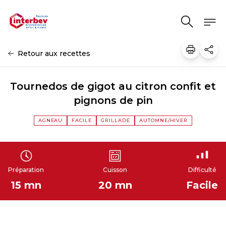
Aller au contenu
Retour aux recettes
Tournedos de gigot au citron confit et
pignons de pin
AGNEAU
FACILE
GRILLADE
AUTOMNE/HIVER
Préparation
Cuisson
Difficulté
15 mn
20 mn
Facile