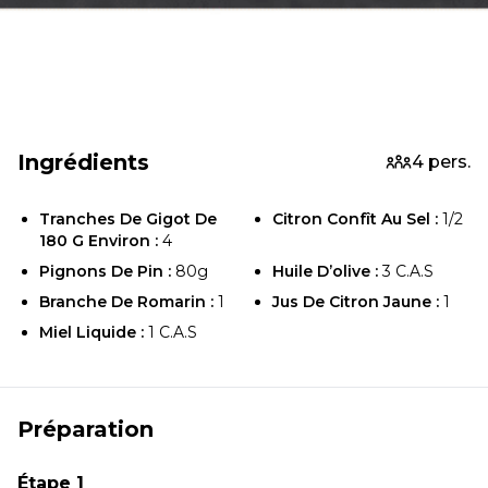
Ingrédients
4 pers.
Tranches De Gigot De
Citron Confît Au Sel :
1/2
180 G Environ :
4
Pignons De Pin :
80g
Huile D’olive :
3 C.a.s
Branche De Romarin :
1
Jus De Citron Jaune :
1
Miel Liquide :
1 C.a.s
Préparation
Étape 1