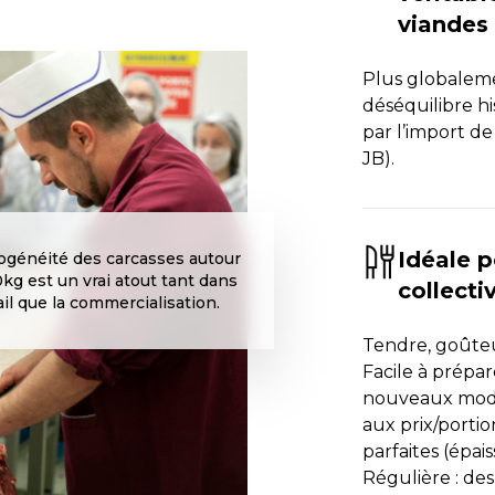
viandes
Plus globaleme
déséquilibre h
par l’import de
JB).
Idéale p
généité des carcasses autour
kg est un vrai atout tant dans
collect
vail que la commercialisation.
Tendre, goûteu
Facile à prépar
nouveaux mode
aux prix/portio
parfaites (épai
Régulière : de