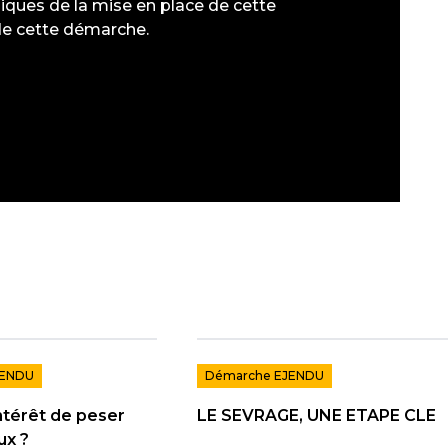
iques de la mise en place de cette
 de cette démarche.
JENDU
Démarche EJENDU
intérêt de peser
LE SEVRAGE, UNE ETAPE CLE
ux ?