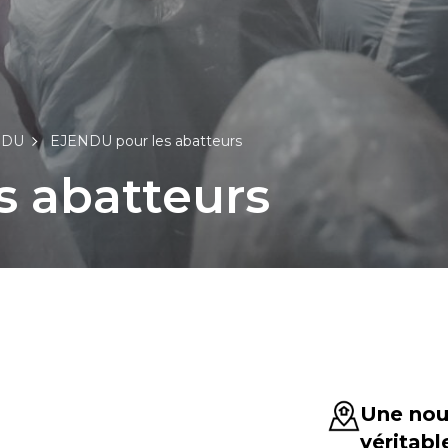
NDU
EJENDU pour les abatteurs
s
abatteurs
Une nouv
véritabl