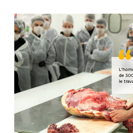
L'homo
de 300
le tra