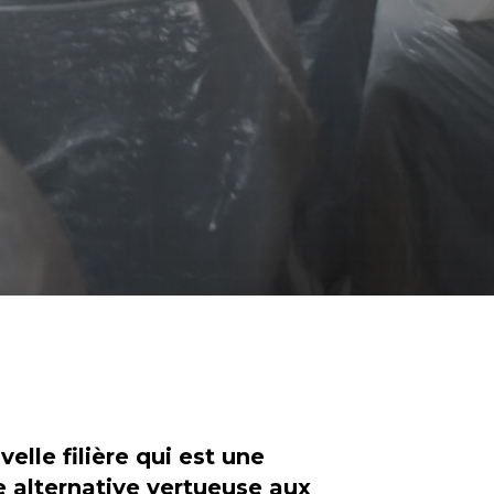
elle filière qui est une
e alternative vertueuse aux