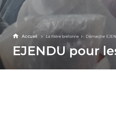
Accueil
La filière bretonne
Démarche EJE
EJENDU
pour
le