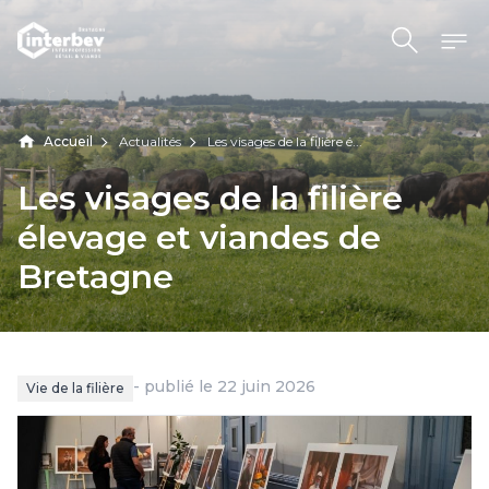
Aller au contenu
Accueil
Actualités
Les visages de la filière é...
Les
visages
de
la
filière
élevage
et
viandes
de
Bretagne
- publié le 22 juin 2026
Vie de la filière