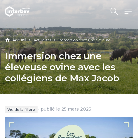
Aller au contenu
Accueil
Actualités
Immersion chez une éleveuse...
Immersion
chez
une
éleveuse
ovine
avec
les
collégiens
de
Max
Jacob
- publié le 25 mars 2025
Vie de la filière