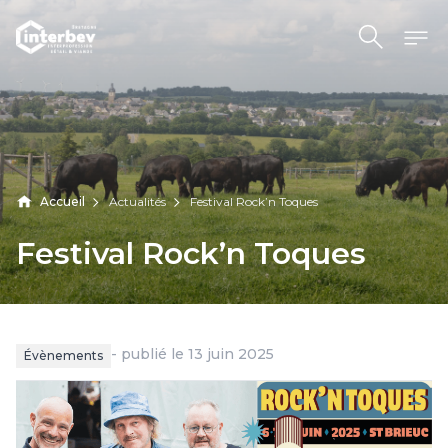
Aller au contenu
Accueil
Actualités
Festival Rock’n Toques
Festival
Rock’n
Toques
- publié le 13 juin 2025
Évènements