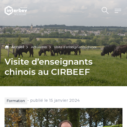
Aller au contenu
Accueil
Actualités
Visite d’enseignants chinoi...
Visite
d’enseignants
chinois
au
CIRBEEF
- publié le 15 janvier 2024
Formation